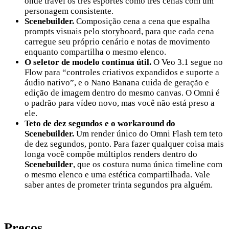
onde travei os três esportes como três cenas com um
personagem consistente.
Scenebuilder.
Composição cena a cena que espalha
prompts visuais pelo storyboard, para que cada cena
carregue seu próprio cenário e notas de movimento
enquanto compartilha o mesmo elenco.
O seletor de modelo continua útil.
O Veo 3.1 segue no
Flow para “controles criativos expandidos e suporte a
áudio nativo”, e o Nano Banana cuida de geração e
edição de imagem dentro do mesmo canvas. O Omni é
o padrão para vídeo novo, mas você não está preso a
ele.
Teto de dez segundos e o workaround do
Scenebuilder.
Um render único do Omni Flash tem teto
de dez segundos, ponto. Para fazer qualquer coisa mais
longa você compõe múltiplos renders dentro do
Scenebuilder
, que os costura numa única timeline com
o mesmo elenco e uma estética compartilhada. Vale
saber antes de prometer trinta segundos pra alguém.
Preços