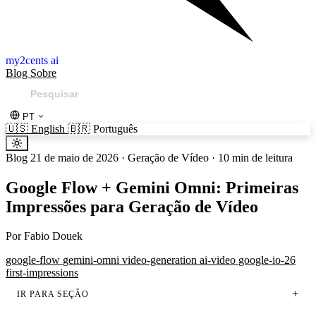
my2cents ai
Blog
Sobre
PT
🇺🇸
English
🇧🇷
Português
Blog
21 de maio de 2026
·
Geração de Vídeo
·
10 min de leitura
Google Flow + Gemini Omni: Primeiras
Impressões para Geração de Vídeo
Por
Fabio Douek
google-flow
gemini-omni
video-generation
ai-video
google-io-26
first-impressions
IR PARA SEÇÃO