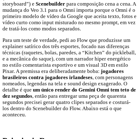
storyboard”) e
Scenebuilder
para composição cena a cena. A
mudança do Veo 3.1 para o Omni importa porque o Omni é o
primeiro modelo de vídeo da Google que aceita texto, fotos e
vídeo curto como input misturado no mesmo prompt, em vez
de tratá-los como modos separados.
Para um teste de verdade, pedi ao Flow que produzisse um
explainer satírico dos três esportes, focado nas diferenças
técnicas (raquetes, bolas, paredes, a “Kitchen” do pickleball,
e a mecânica do saque), com um narrador hiper energético
no estilo comentarista esportivo e um visual 3D em estilo
Pixar. A premissa era deliberadamente boba:
jogadores
brasileiros contra jogadores irlandeses
, com personagens
nomeados, legendas na tela e sound design exagerado. O
detalhe é que
um único render do Gemini Omni tem teto de
dez segundos
, então para entregar uma peça de quarenta
segundos precisei gerar quatro clipes separados e costurá-
los dentro do Scenebuilder do Flow. Abaixo está o que
aconteceu.