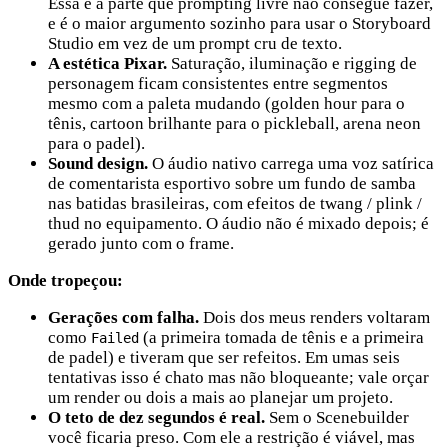
Essa é a parte que prompting livre não consegue fazer,
e é o maior argumento sozinho para usar o Storyboard
Studio em vez de um prompt cru de texto.
A estética Pixar.
Saturação, iluminação e rigging de
personagem ficam consistentes entre segmentos
mesmo com a paleta mudando (golden hour para o
tênis, cartoon brilhante para o pickleball, arena neon
para o padel).
Sound design.
O áudio nativo carrega uma voz satírica
de comentarista esportivo sobre um fundo de samba
nas batidas brasileiras, com efeitos de twang / plink /
thud no equipamento. O áudio não é mixado depois; é
gerado junto com o frame.
Onde tropeçou:
Gerações com falha.
Dois dos meus renders voltaram
como
(a primeira tomada de tênis e a primeira
Failed
de padel) e tiveram que ser refeitos. Em umas seis
tentativas isso é chato mas não bloqueante; vale orçar
um render ou dois a mais ao planejar um projeto.
O teto de dez segundos é real.
Sem o Scenebuilder
você ficaria preso. Com ele a restrição é viável, mas