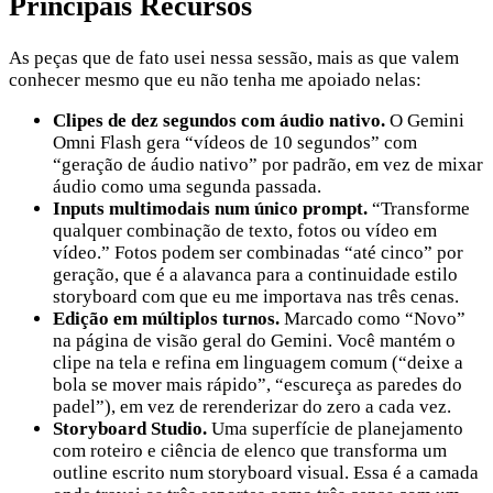
Principais Recursos
As peças que de fato usei nessa sessão, mais as que valem
conhecer mesmo que eu não tenha me apoiado nelas:
Clipes de dez segundos com áudio nativo.
O Gemini
Omni Flash gera “vídeos de 10 segundos” com
“geração de áudio nativo” por padrão, em vez de mixar
áudio como uma segunda passada.
Inputs multimodais num único prompt.
“Transforme
qualquer combinação de texto, fotos ou vídeo em
vídeo.” Fotos podem ser combinadas “até cinco” por
geração, que é a alavanca para a continuidade estilo
storyboard com que eu me importava nas três cenas.
Edição em múltiplos turnos.
Marcado como “Novo”
na página de visão geral do Gemini. Você mantém o
clipe na tela e refina em linguagem comum (“deixe a
bola se mover mais rápido”, “escureça as paredes do
padel”), em vez de rerenderizar do zero a cada vez.
Storyboard Studio.
Uma superfície de planejamento
com roteiro e ciência de elenco que transforma um
outline escrito num storyboard visual. Essa é a camada