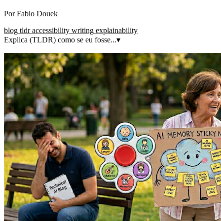
Por
Fabio Douek
blog
tldr
accessibility
writing
explainability
Explica (TLDR) como se eu fosse...
▾