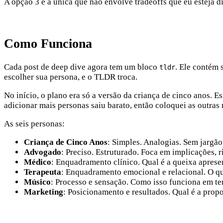
A opção 3 é a única que não envolve tradeoffs que eu esteja di
Como Funciona
Cada post de deep dive agora tem um bloco
. Ele contém 
tldr
escolher sua persona, e o TLDR troca.
No início, o plano era só a versão da criança de cinco anos. 
adicionar mais personas saiu barato, então coloquei as outras
As seis personas:
Criança de Cinco Anos
: Simples. Analogias. Sem jargão
Advogado
: Preciso. Estruturado. Foca em implicações, r
Médico
: Enquadramento clínico. Qual é a queixa apresent
Terapeuta
: Enquadramento emocional e relacional. O qu
Músico
: Processo e sensação. Como isso funciona em t
Marketing
: Posicionamento e resultados. Qual é a propo