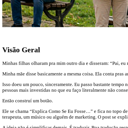
Visão Geral
Minhas filhas olharam pra mim outro dia e disseram: “Pai, eu 
Minha mãe disse basicamente a mesma coisa. Ela conta pras a
Isso doeu um pouco, sinceramente. Eu passo bastante tempo nes
pessoas mais investidas no que eu faço literalmente não cons
Então construí um botão.
Ele se chama “Explica Como Se Eu Fosse…” e fica no topo de
terapeuta, um músico ou alguém de marketing. O post se expli
A ideia não é simplificar demais. É traduzir. Boa tradução resp