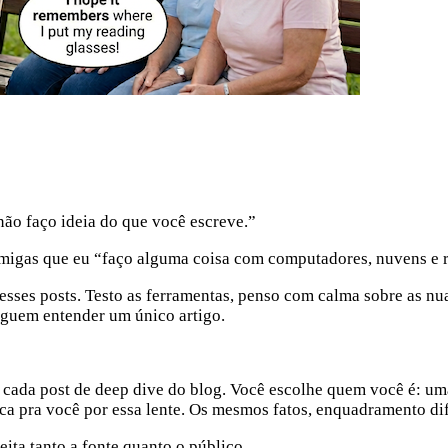
não faço ideia do que você escreve.”
migas que eu “faço alguma coisa com computadores, nuvens e ro
ses posts. Testo as ferramentas, penso com calma sobre as nuan
eguem entender um único artigo.
 cada post de deep dive do blog. Você escolhe quem você é: u
ca pra você por essa lente. Os mesmos fatos, enquadramento dif
eita tanto a fonte quanto o público.